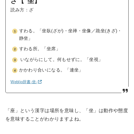
ざ【
坐】
読み方：ざ
すわる。「坐臥(ざが)・坐禅・坐像／跪坐(きざ)・
静坐」
すわる所。「坐席」
いながらにして。何もせずに。「坐視」
かかわり合いになる。「連坐」
Weblio辞書-坐-
「座」という漢字は場所を意味し、「坐」は動作や態度
を意味することがわかりますよね。