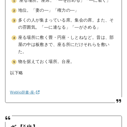
座る場所。座席。「—を占める」「—に着く」
地位。「妻の—」「権力の—」
多くの人が集まっている席。集会の席。また、そ
の雰囲気。「—に連なる」「—がさめる」
座る場所に敷く畳・円座・しとねなど。昔は、部
屋の中は板敷きで、座る所にだけそれらを敷い
た。
物を据えておく場所。台座。
以下略
Weblio辞書-座-
×