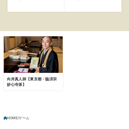
向井真人師【東京都・臨済宗
妙心寺派】
HOME
ゲーム