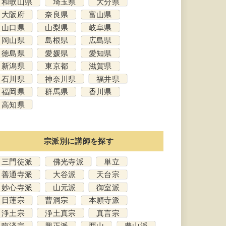
和歌山県
埼玉県
大分県
大阪府
奈良県
富山県
山口県
山梨県
岐阜県
岡山県
島根県
広島県
徳島県
愛媛県
愛知県
新潟県
東京都
滋賀県
石川県
神奈川県
福井県
福岡県
群馬県
香川県
高知県
宗派別に講師を探す
三門徒派
佛光寺派
単立
善通寺派
大谷派
天台宗
妙心寺派
山元派
御室派
日蓮宗
曹洞宗
本願寺派
浄土宗
浄土真宗
真言宗
臨済宗
興正派
西山
豊山派