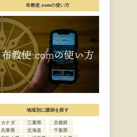
布教使.comの使い方
地域別に講師を探す
カナダ
三重県
京都府
兵庫県
北海道
千葉県