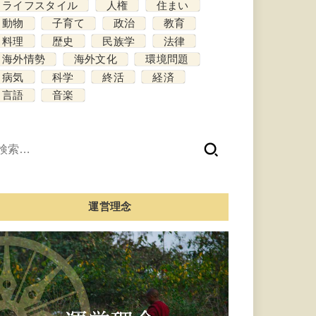
ライフスタイル
人権
住まい
動物
子育て
政治
教育
料理
歴史
民族学
法律
海外情勢
海外文化
環境問題
病気
科学
終活
経済
言語
音楽
検
索:
運営理念