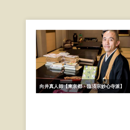
向井真人師【東京都・臨済宗妙心寺派】