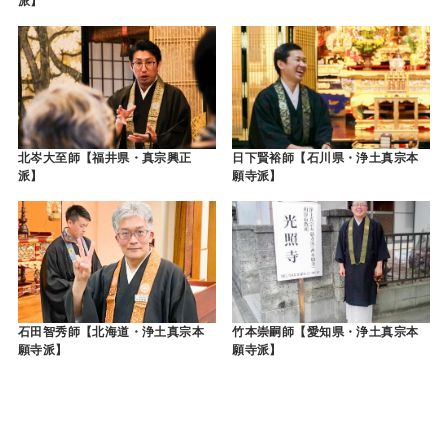
派】
北岑大至師【福井県・真宗興正
日下賢裕師【石川県・浄土真宗本
派】
願寺派】
石田智秀師【北海道・浄土真宗本
竹本崇嗣師【愛知県・浄土真宗本
願寺派】
願寺派】