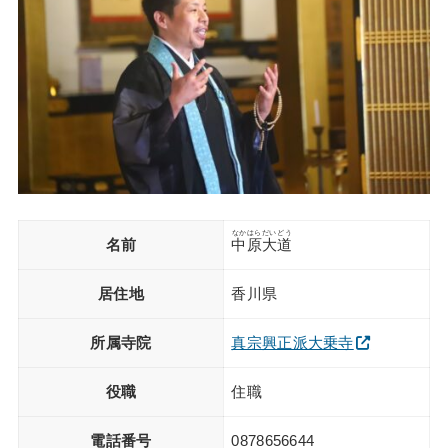
なかはらだいどう
名前
中原大道
居住地
香川県
所属寺院
真宗興正派大乗寺
役職
住職
電話番号
0878656644